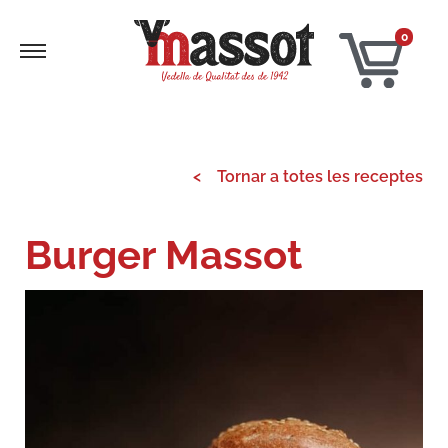
0
< Tornar a totes les receptes
Burger Massot