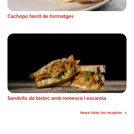
Cachopo farcit de formatges
Sandvitx de bistec amb romesco i escarola
Veure totes les receptes >