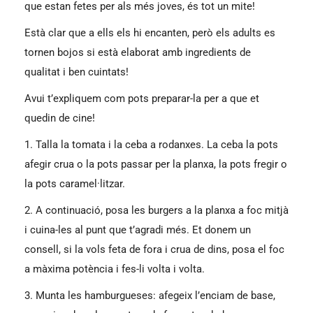
que estan fetes per als més joves, és tot un mite!
Està clar que a ells els hi encanten, però els adults es
tornen bojos si està elaborat amb ingredients de
qualitat i ben cuintats!
Avui t’expliquem com pots preparar-la per a que et
quedin de cine!
1. Talla la tomata i la ceba a rodanxes. La ceba la pots
afegir crua o la pots passar per la planxa, la pots fregir o
la pots caramel·litzar.
2. A continuació, posa les burgers a la planxa a foc mitjà
i cuina-les al punt que t’agradi més. Et donem un
consell, si la vols feta de fora i crua de dins, posa el foc
a màxima potència i fes-li volta i volta.
3. Munta les hamburgueses: afegeix l’enciam de base,