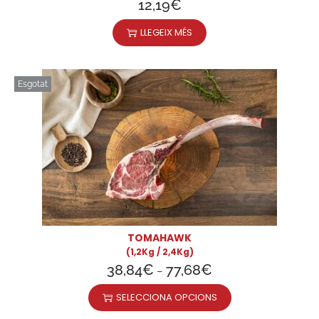
12,19
€
LLEGEIX MÉS
Esgotat
TOMAHAWK
(1,2Kg / 2,4Kg)
38,84
€
77,68
€
–
SELECCIONA OPCIONS