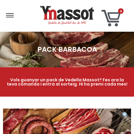
0
PACK BARBACOA
Vols guanyar un pack de Vedella Massot? Fes ara la
teva comanda i entra al sorteig. Hi ha premi cada mes!