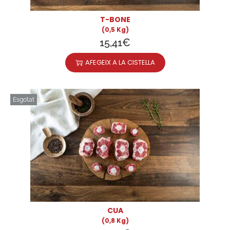
T-BONE
(0,5 Kg)
15,41
€
AFEGEIX A LA CISTELLA
Esgotat
CUA
(0,8 Kg)