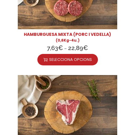
HAMBURGUESA MIXTA (PORC I VEDELLA)
(0,6Kg-4u.)
7,63
€
22,89
€
–
SELECCIONA OPCIONS