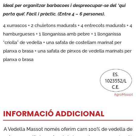
Ideal per organitzar barbacoes i despreocupar-se del ‘qui
porta què’. Fàcil i pràctic. (Entre 4 – 6 persones).
4 xurrascos + 2 chuletons madurats + 4 entrecots madurats + 4
hamburgueses + 1 llonganissa amb pebre + 1 llonganissa
“criolla” de vedella + una safata de costellam marinat per
planxa o brasa + una safata de pinxos de vedella marinats per
planxa o brasa
AgroMassot
INFORMACIÓ ADDICIONAL
A Vedella Massot només oferim carn 100% de vedella de