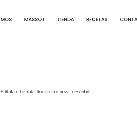
OMOS
MASSOT
TIENDA
RECETAS
CONT
dítala o bórrala, ¡luego empieza a escribir!