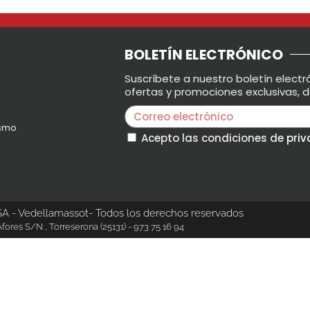
BOLETÍN ELECTRÓNICO
Suscríbete a nuestro boletín electr
ofertas y promociones exclusivas,
ismo
Acepto las condiciones de
pri
- Vedellamassot- Todos los derechos reservados
fores S/N , Torreserona (25131) - 973 75 16 94