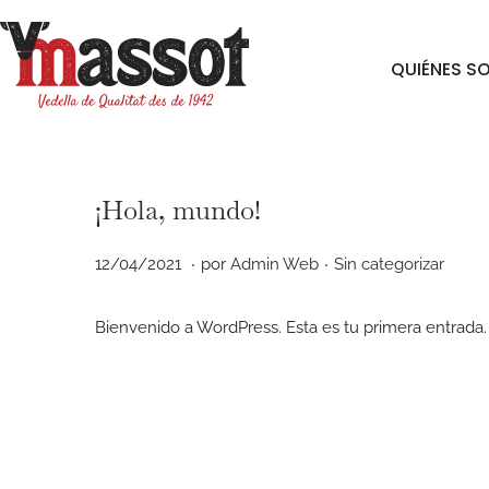
QUIÉNES S
¡Hola, mundo!
.
.
P
P
0
12/04/2021
por
Admin Web
Sin categorizar
u
u
7
b
b
/
Bienvenido a WordPress. Esta es tu primera entrada. E
l
l
0
i
i
4
c
c
/
a
a
2
d
d
0