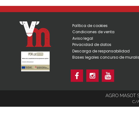
o
o
2
e
e
2
l
n
Política de cookies
Condiciones de venta
Aviso legal
Privacidad de datos
Descarga de responsabilidad
Bases legales concurso de mural
AGRO MASOT SA 
C/A