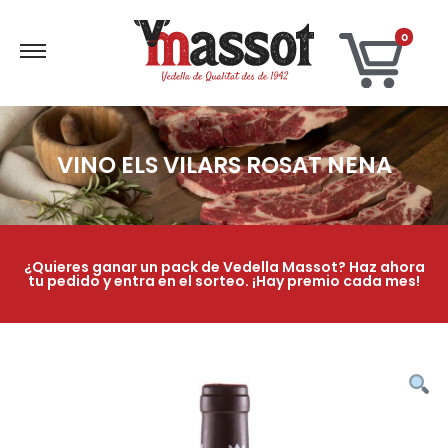
0
VINO ELS VILARS ROSAT NENA
¿Quieres ganar un pack de Vedella Massot? Haz ahora
tu pedido y entra en el sorteo. ¡Hay premio cada mes!